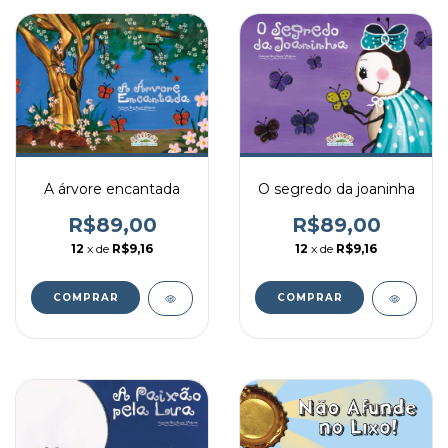
A árvore encantada
O segredo da joaninha
R$89,00
R$89,00
12
x de
R$9,16
12
x de
R$9,16