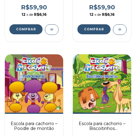
diferença
R$59,90
R$59,90
12
x de
R$6,16
12
x de
R$6,16
Escola para cachorro –
Escola para cachorro –
Poodle de montão
Biscoitinhos
fedorentos