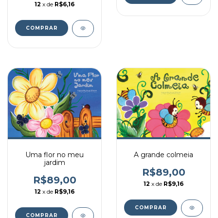
12
x de
R$6,16
Uma flor no meu
A grande colmeia
jardim
R$89,00
R$89,00
12
x de
R$9,16
12
x de
R$9,16