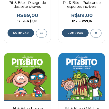
Pit & Bito - O segredo
Pit & Bito - Praticando
das sete chaves
esportes incríveis
R$89,00
R$89,00
12
x de
R$9,16
12
x de
R$9,16
Pit & Bito - Um dia
Pit & Bito - O Bicho-