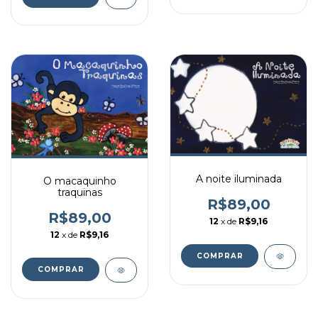
A noite iluminada
O macaquinho
traquinas
R$89,00
R$89,00
12
x de
R$9,16
12
x de
R$9,16