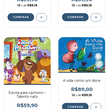
12
x de
R$6,16
12
x de
R$6,16
A vida como um doce
R$89,00
Escola para cachorro –
12
x de
R$9,16
Talento nato
R$59,90