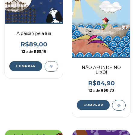
A paixão pela lua
R$89,00
12
x de
R$9,16
NÃO AFUNDE NO
LIXO!
R$84,90
12
x de
R$8,73