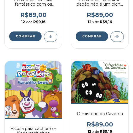
fantástico com os
papão não é um bicho
animais
de sete cabeças
R$89,00
R$89,00
12
x de
R$9,16
12
x de
R$9,16
O mistério da Caverna
R$89,00
Escola para cachorro –
12
x de
R$9,16