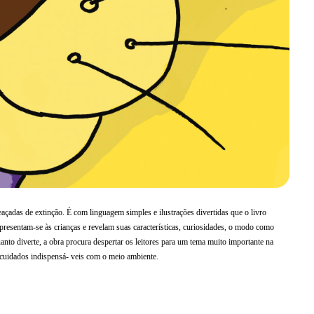
eaçadas
de extinção. É com linguagem simples e ilustrações divertidas que o livro
esentam-se às crianças e revelam suas características, curiosidades, o modo como
anto diverte, a obra
procura despertar os leitores para um tema muito importante na
s cuidados indispensá- veis com o meio ambiente.