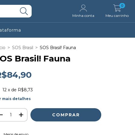
0
Minha conta
Meu carrinho
lataforma
cio
>
SOS Brasil
>
SOS Brasil! Fauna
OS Brasil! Fauna
R$84,90
12
x de
R$8,73
r mais detalhes
ALTERAR CEP
regas para o CEP:
Meios de envio